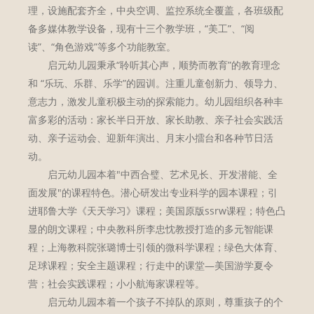
理，设施配套齐全，中央空调、监控系统全覆盖，各班级配
备多媒体教学设备，现有十三个教学班，“美工”、“阅
读”、“角色游戏”等多个功能教室。
启元幼儿园秉承“聆听其心声，顺势而教育”的教育理念
和 “乐玩、乐群、乐学”的园训。注重儿童创新力、领导力、
意志力，激发儿童积极主动的探索能力。幼儿园组织各种丰
富多彩的活动：家长半日开放、家长助教、亲子社会实践活
动、亲子运动会、迎新年演出、月末小擂台和各种节日活
动。
启元幼儿园本着"中西合璧、艺术见长、开发潜能、全
面发展"的课程特色。潜心研发出专业科学的园本课程；引
进耶鲁大学《天天学习》课程；美国原版ssrw课程；特色凸
显的朗文课程；中央教科所李忠忱教授打造的多元智能课
程；上海教科院张璐博士引领的微科学课程；绿色大体育、
足球课程；安全主题课程；行走中的课堂—美国游学夏令
营；社会实践课程；小小航海家课程等。
启元幼儿园本着一个孩子不掉队的原则，尊重孩子的个