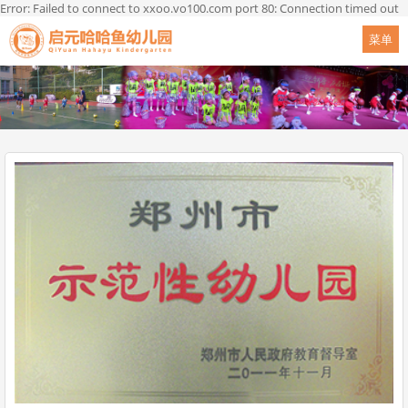
Error: Failed to connect to xxoo.vo100.com port 80: Connection timed out
菜单