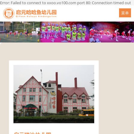
Error: Failed to connect to xxoo.vo100.com port 80: Connection timed out
菜单