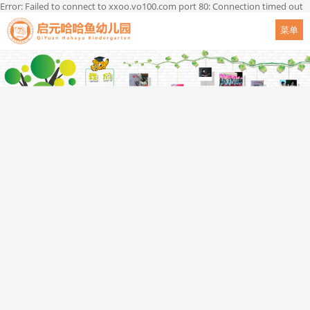
Error: Failed to connect to xxoo.vo100.com port 80: Connection timed out
菜单