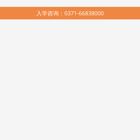
入学咨询：0371-66838000
园所简介
SCHOOL PROFILES
启元哈哈鱼中美合作连锁幼儿园，2005年由河南省美景置业有限公司与
河南启元教育有限公司联合创办，是上海市教科院民办教育研究所、中国教
育科学研究院多元智能教学法与耶鲁大学载格勒儿童发展研究中心《天天学
习课程》在河南的唯一实验推广基地。现有郑州市管城区启元哈哈鱼美景幼
儿园、高新区启元哈哈鱼瑞达幼儿园、金水区启元哈哈鱼阳光谷幼儿园、美
景鸿程实验幼儿园和美国新泽西州启元123KINDERSTAR实验幼儿园。
启元哈哈鱼中美合作连锁幼儿园，在各级政府和教育行政部门的关心和
支持下，在北京师范大学教育经济与管理学博士王卫佳总校长的科学领引
下，遵照《幼儿园工作规程》、《幼儿园教育指导纲要》和《3-6岁儿童学习
与发展指南》精神，坚持科学发展观，遵循“聆听其心声，顺势而教育”的启