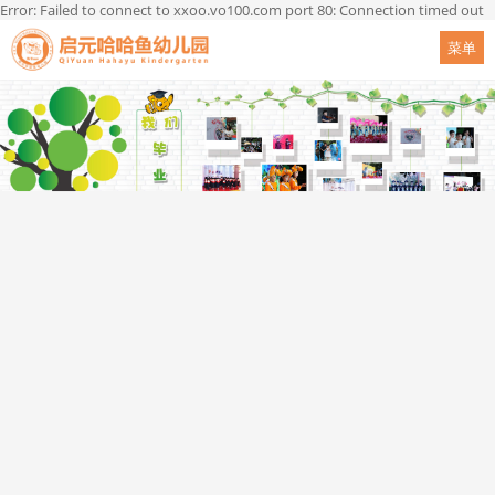
Error: Failed to connect to xxoo.vo100.com port 80: Connection timed out
菜单