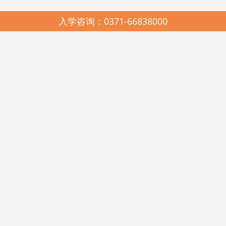
入学咨询：0371-66838000
园所简介
SCHOOL PROFILES
启元哈哈鱼中美合作连锁幼儿园，2005年由河南省美景置业有限公司与
河南启元教育有限公司联合创办，是上海市教科院民办教育研究所、中国教
育科学研究院多元智能教学法与耶鲁大学载格勒儿童发展研究中心《天天学
习课程》在河南的唯一实验推广基地。现有郑州市管城区启元哈哈鱼美景幼
儿园、高新区启元哈哈鱼瑞达幼儿园、金水区启元哈哈鱼阳光谷幼儿园、美
景鸿程实验幼儿园和美国新泽西州启元123KINDERSTAR实验幼儿园。
启元哈哈鱼中美合作连锁幼儿园，在各级政府和教育行政部门的关心和
支持下，在北京师范大学教育经济与管理学博士王卫佳总校长的科学领引
下，遵照《幼儿园工作规程》、《幼儿园教育指导纲要》和《3-6岁儿童学习
与发展指南》精神，坚持科学发展观，遵循“聆听其心声，顺势而教育”的启